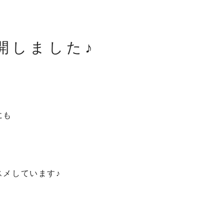
開しました♪
にも
スメしています♪
♪