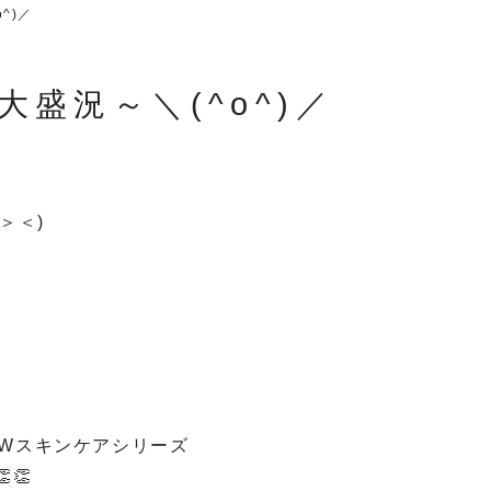
^)／
盛況～＼(^o^)／
＞＜)
。
Wスキンケアシリーズ
👏