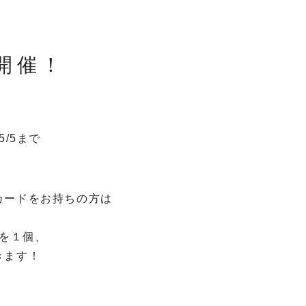
会開催！
/5まで
カードをお持ちの方は
プを１個、
きます！