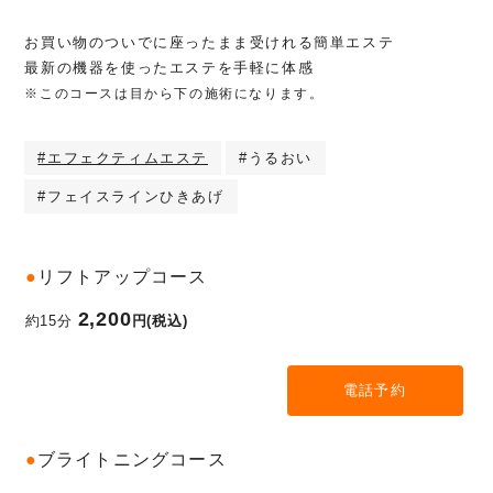
お買い物のついでに座ったまま受けれる簡単エステ
最新の機器を使ったエステを手軽に体感
※このコースは目から下の施術になります。
#エフェクティムエステ
#うるおい
#フェイスラインひきあげ
●
リフトアップコース
2,200
約15分
円(税込)
電話予約
●
ブライトニングコース